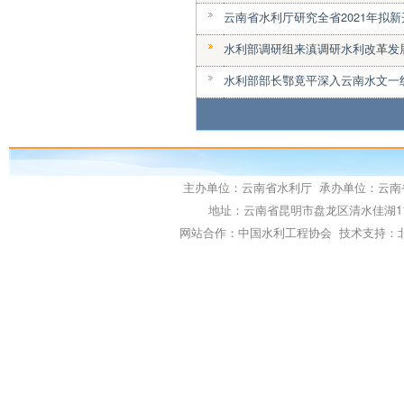
建设市场监管平台第一批信用信
云南省水利厅研究全省2021年拟
息替换和核验的通知
云南省水利厅关于开展2025年乙
水利部调研组来滇调研水利改革发展
级水利工程质量检测单位资质审
批工作的通告
水利部部长鄂竟平深入云南水文一
水利部办公厅关于公布2025年第
一批水利工程建设监理单位资质
动态核查结果的通知
水利部召开抗旱专题会商 针对云
南、四川两省启动干旱防御Ⅳ级
应急响应
主办单位：云南省水利厅 承办单位：云南
云南省水利厅关于2024年度二级
地址：云南省昆明市盘龙区清水佳湖11栋 
造价工程师（水利工程）注册人
网站合作：中国水利工程协会 技术支持：北京
员名单的通告
云南省水利厅关于云南省2024年
二级造价工程师（水利工程）注
册审核的公示
云南省水利厅关于开展2024年二
级造价工程师（水利工程）执业
资格注册工作的通知
2024年云南省水利建设市场主体
信用评价结果的通告