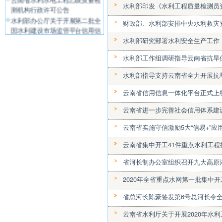
水利部印发《水利工程质量检测员
测机构行政许可公告
水利部办公厅关于开展第二批全
财政部、水利部安排中央水利救灾资
国水利建设市场监管平台信用信
息替换和核验的通知
水利部研究部署水利安全生产工作
工程建设项目招标代理机构管理
水利部工作组调研指导云南省抗旱
暂行办法
水利部关于印发《中国水利水电
水利部指导支持云南省全力开展抗
工程优质（大禹）奖评选管理办
法》的通知
云南省信用信息一体化平台正式上
2025年云南省水利建设市场主体
云南省进一步完善社会信用体系建设
信用评价初评结果公示
水利部关于水利工程建设环境保
云南省实施守信激励5大“信易+”应
护监理资质有效期届满处理和水
利工程建设监理单位资质变更申
云南省集中开工41件重点水利工
请审核有关事项的公告
省河长制办公室组织召开九大高原
水利部办公厅关于公布2025年第
二批在其他单位注册其他职业资
2020年全省重点水网第一批集中
格或者缴纳社会保险的监理工程
师（水利工程）、一级造价工程
省总河长陈豪签发第6号总河长令全
师（水利工程）名单的通知
水利部办公厅关于开展全国水利
云南省水利厅关于开展2020年水